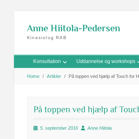
Skip
to
Anne Hiitola-Pedersen
content
Kinesiolog RAB
Konsultation
Uddannelse og workshops
Home
Artikler
På toppen ved hjælp af Touch for H
På toppen ved hjælp af Touc
5. september 2016
Anne Hiitola