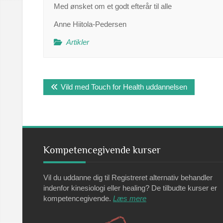
Med ønsket om et godt efterår til alle
Anne Hiitola-Pedersen
Artikler
Indlægsnavigation
Vild med Touch for Health uddannelsen
Kompetencegivende kurser
Vil du uddanne dig til Registreret alternativ behandler
indenfor kinesiologi eller healing? De tilbudte kurser er
kompetencegivende.
Læs mere