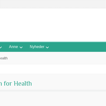
Anne
Nyheder
ealth
h for Health