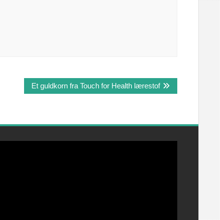
Et guldkorn fra Touch for Health lærestof
ideoafspiller