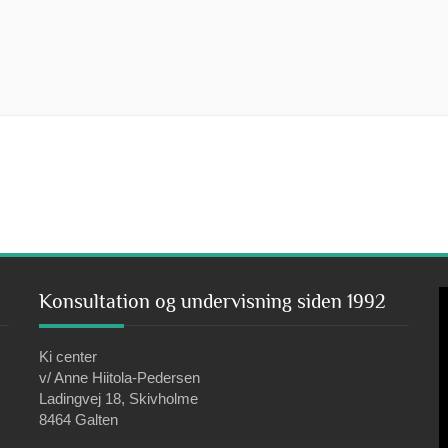
V
Konsultation og undervisning siden 1992
Ki center
v/ Anne Hiitola-Pedersen
Ladingvej 18, Skivholme
8464 Galten