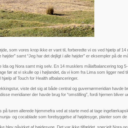
øjde, som vores krop ikke er vant til, forberedte vi os ved hjælp af 1
e højder” samt “Jeg har det dejligt i alle højder” er eksempler på de m
e Ida og Nora samt mig selv. En 14 musklers målafbalancering tog 5-15
e før at vi skulle op i højlandet, da vi kom fra Lima som ligger ned til
d hjælp af Touch for Health afbalanceringer.
ekkingstur, viste det sig at både central og guvernørmeridian havde br
isse meridianer der havde brug for “omstilling”, fordi hjernen bliver ud
s på turen allerede hjemmefra ved at starte med at tage ingefærkaps
e munja- og cocablade som forebyggelse af højdesyge, planter som de 
t ikke blev påvirket af højdesyge. Det var ikke tilfældet, specielt Nor