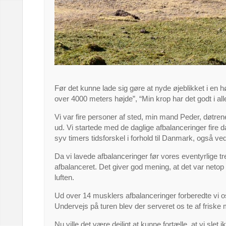
Før det kunne lade sig gøre at nyde øjeblikket i en h
over 4000 meters højde”, “Min krop har det godt i all
Vi var fire personer af sted, min mand Peder, døtren
ud. Vi startede med de daglige afbalanceringer fire dag
syv timers tidsforskel i forhold til Danmark, også ve
Da vi lavede afbalanceringer før vores eventyrlige tr
afbalanceret. Det giver god mening, at det var netop d
luften.
Ud over 14 musklers afbalanceringer forberedte vi o
Undervejs på turen blev der serveret os te af frisk
Nu ville det være dejligt at kunne fortælle, at vi sle