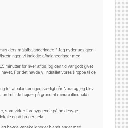
4 musklers målafbalanceringer: “ Jeg nyder udsigten i
ålsætninger, vi indledte afbalanceringer med.
 minutter for hver af os, og den tid var godt givet
 havet. Før det havde vi indstillet vores kroppe til de
ug for afbalanceringer, særligt når Nora og jeg blev
fordret i de højder på grund af mindre iltindhold i
ler, som virker forebyggende på højdesyge.
lokale også bruger selv.
a og jeg havde vanskeligheder blandt andet med