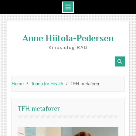
Skip
to
Anne Hiitola-Pedersen
content
Kinesiolog RAB
Home
Touch for Health
TFH metaforer
TFH metaforer