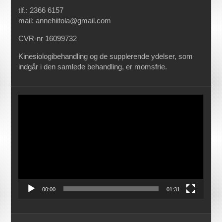
tlf.: 2366 6157
mail: annehiitola@gmail.com
CVR-nr 16099732
Kinesiologibehandling og de supplerende ydelser, som
indgår i den samlede behandling, er momsfrie.
Videoafspiller
00:00
01:31