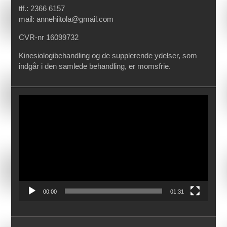
tlf.: 2366 6157
mail: annehiitola@gmail.com
CVR-nr 16099732
Kinesiologibehandling og de supplerende ydelser, som
indgår i den samlede behandling, er momsfrie.
Videoafspiller
00:00
01:31