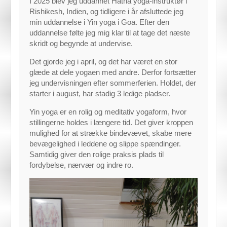
I 2025 blev jeg uddannet Hatha yoga-instruktør i
Rishikesh, Indien, og tidligere i år afsluttede jeg
min uddannelse i Yin yoga i Goa. Efter den
uddannelse følte jeg mig klar til at tage det næste
skridt og begynde at undervise.
Det gjorde jeg i april, og det har været en stor
glæde at dele yogaen med andre. Derfor fortsætter
jeg undervisningen efter sommerferien. Holdet, der
starter i august, har stadig 3 ledige pladser.
Yin yoga er en rolig og meditativ yogaform, hvor
stillingerne holdes i længere tid. Det giver kroppen
mulighed for at strække bindevævet, skabe mere
bevægelighed i leddene og slippe spændinger.
Samtidig giver den rolige praksis plads til
fordybelse, nærvær og indre ro.