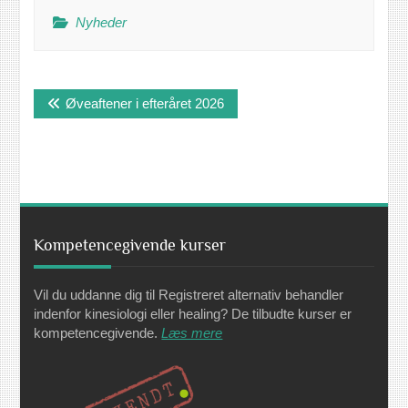
Nyheder
Indlægsnavigation
Øveaftener i efteråret 2026
Kompetencegivende kurser
Vil du uddanne dig til Registreret alternativ behandler
indenfor kinesiologi eller healing? De tilbudte kurser er
kompetencegivende.
Læs mere