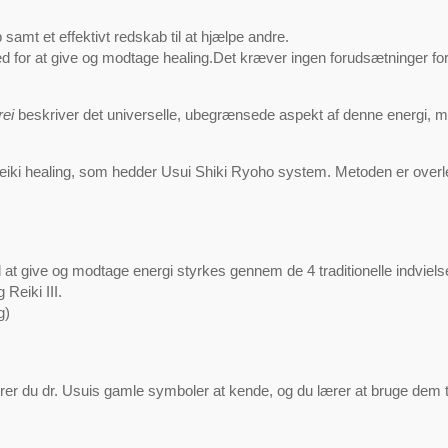
 samt et effektivt redskab til at hjælpe andre.
hed for at give og modtage healing.Det kræver ingen forudsætninger f
rei
beskriver det universelle, ubegrænsede aspekt af denne energi, 
 i reiki healing, som hedder Usui Shiki Ryoho system. Metoden er overl
l at give og modtage energi styrkes gennem de 4 traditionelle indvielser
 Reiki III.
g)
rer du dr. Usuis gamle symboler at kende, og du lærer at bruge dem til