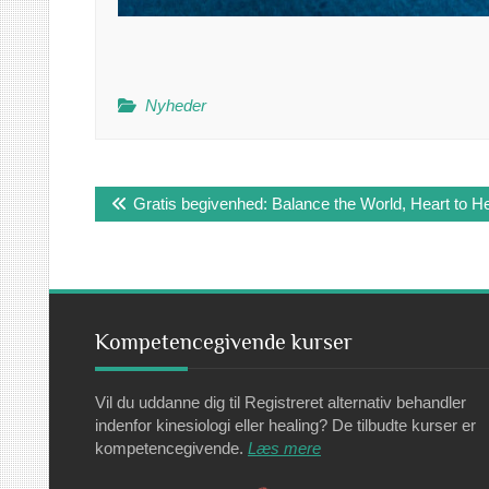
Nyheder
Indlægsnavigation
Gratis begivenhed: Balance the World, Heart to H
Kompetencegivende kurser
Vil du uddanne dig til Registreret alternativ behandler
indenfor kinesiologi eller healing? De tilbudte kurser er
kompetencegivende.
Læs mere