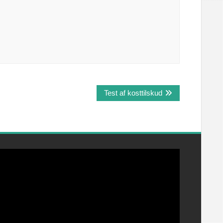
Test af kosttilskud
ideoafspiller