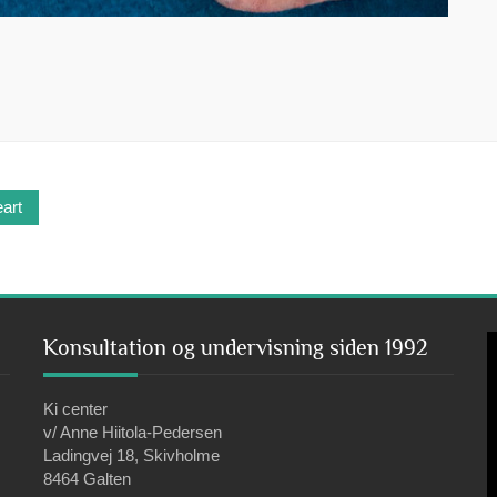
eart
V
Konsultation og undervisning siden 1992
Ki center
v/ Anne Hiitola-Pedersen
Ladingvej 18, Skivholme
8464 Galten