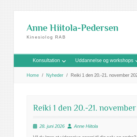
Skip
to
Anne Hiitola-Pedersen
content
Kinesiolog RAB
Konsultation
Uddannelse og workshops
Home
Nyheder
Reiki 1 den 20.-21. november 202
Reiki 1 den 20.-21. november
28. juni 2026
Anne Hiitola