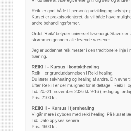
Vil du lære at videregive energi til dig selv og andre?
Reiki er godt både til personlig udvikling og selvhjælp
Kurset er praksisorienteret, du vil både have mulig
andre behandlingsformer.
Ordet ‘Reiki’ betyder universel livsenergi. Stavelsen
strømmen gennem alle levende væsener.
Jeg er uddannet reikimester i den traditionelle linje
træning.
REIKI I – Kursus i kontakthealing
Reiki I er grunduddannelsen i Reiki healing.
Du lærer selvhealing og healing af andre. Din evne ti
Efter Reiki I er der mulighed for at deltage i Reiki II og
Tid: 20.-21. november 2026 kl. 9-16 (fredag og lørda
Pris: 2100 kr.
REIKI II – Kursus i fjernhealing
Vi går mere i dybden med reiki healing. På kurset læ
Tid: Dato oplyses senere
Pris: 4600 kr.